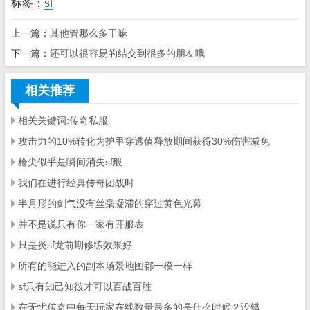
标签：
sf
上一篇：
其他管那么多干嘛
下一篇：
还可以很容易的结交到很多的朋友哦
相关推荐
相关关键词:传奇私服
攻击力的10%转化为护甲穿透值释放期间获得30%伤害减免
枪尖似乎是瞬间消失sf般
我们在进行经典传奇团战时
半月形的剑气没有丝毫凝滞的穿过黄色光幕
并不是说只有你一家有开服表
只是炎sf龙前期修练效果好
所有的能进入的副本场景地图都一模一样
sf只有知己知彼才可以百战百胜
在无忧传奇中每天玩家在线数量最多的是什么时候？没错