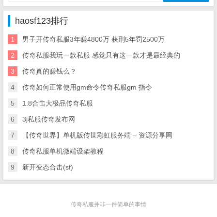
haosf123排行
1
男子开传奇私服3年赚4800万 获刑5年罚2500万
2
传奇私服我玩一款私服 感觉只有这一款才是最经典的
3
传奇真的赚钱么？
4
传奇如何正常使用gm命令传奇私服gm 指令
5
1.8合击大极品传奇私服
6
3j私服传奇发布网
7
【传奇世界】单机版传世彩虹服务端 – 资源分享网
8
传奇私服单机微端设架教程
9
新开变态合击(sf)
传奇私服并非一件简单的事情