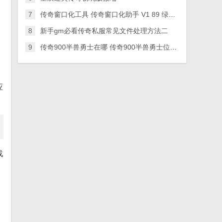
7
传奇窗口化工具 传奇窗口化助手 V1 89 绿色版
8
新手gm必看传奇私服常见文件处理方法二
9
传奇900半兽勇士在哪 传奇900半兽勇士位置在哪
应
战