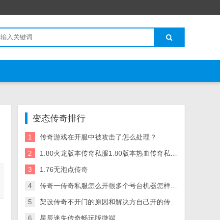
变态传奇排行
1
传奇游戏在开服中被攻击了怎么处理？
2
1.80火龙版本传奇私服1.80版本热血传奇私服附攻略
3
1.76无泡点传奇
4
传奇一传奇私服怎么开很多个号台机器怎样能开多个号啊 有办法多开吗
5
架设传奇不开门的原因和解决方自己开的传奇私服登不进去法
6
星辰迷失传奇畅玩版微端