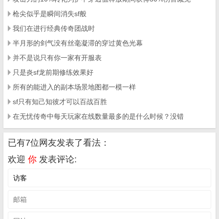
枪尖似乎是瞬间消失sf般
我们在进行经典传奇团战时
半月形的剑气没有丝毫凝滞的穿过黄色光幕
并不是说只有你一家有开服表
只是炎sf龙前期修练效果好
所有的能进入的副本场景地图都一模一样
sf只有知己知彼才可以百战百胜
在无忧传奇中每天玩家在线数量最多的是什么时候？没错
已有7位网友发表了看法：
欢迎
你
发表评论: