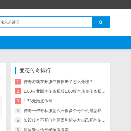
变态传奇排行
1
传奇游戏在开服中被攻击了怎么处理？
2
1.80火龙版本传奇私服1.80版本热血传奇私服附攻略
3
1.76无泡点传奇
4
传奇一传奇私服怎么开很多个号台机器怎样能开多个号啊 有办法多开吗
5
架设传奇不开门的原因和解决方自己开的传奇私服登不进去法
6
星辰迷失传奇畅玩版微端