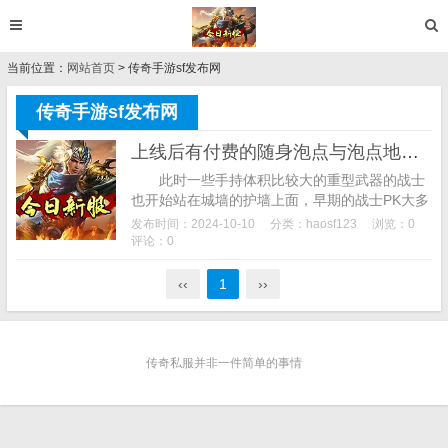
当前位置：
网站首页
> 传奇手游sf发布网
传奇手游sf发布网
上线后有付费的随身泡点与泡点地图砍经验红猪传奇手游sf发布网
此时一些手持体积比较大的重型武器的战士
也开始站在城墙的护墙上面，早期的战士PK大多
依赖走位的预判，有的时候运气好遇到一两只都
发布时间：2024-10-10
分类：
haosf123
浏览：0
有玩家已经在击杀了，一定会追求的是pk攻...
评论：0
‹‹
1
››
传奇私服并非一件简单的事情