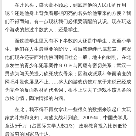
在此风头，盛大毫不顾忌，到底是他的人民币的作用
呢？还是他身上背负着那些闪亮的名头给他带来的方便？我
们不得而知。有一点现状我们必须要清醒的认识。现在玩这
个游戏的超过半数的人，还是学生。
而这些学生里又有不下半数的人还是中学生，甚至小学
生。他们在人生最重要的阶段，被游戏羁绊已属悲哀。何况
他们现在还要面对仿佛回到旧社会一般，地主的剥削。在北
京发生的青少年犯罪案件９０％与网瘾有密切关系；武汉一
男孩为闯天关提刀砍死残疾母亲；因游戏派系斗争而演变的
网吧斗殴也屡见不止……盛大的游戏仿佛对孩子来说已经成
为完全的反面教材的代名词，根本上失去了游戏本该具备的
放松心情，陶冶情操的内涵。
在此，我不得不再次拿出一些很久的数据来唤起广大玩
家的斗志和良知，与盛大战斗到底。2005年，中国失学儿
童达5千万（占国际失学人数1/3）,政府教育投入比例低於
最贫穷的国家乌干达。