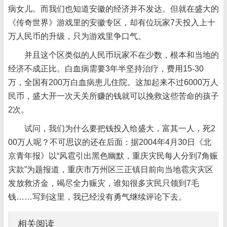
病女儿。而我们也知道安徽的经济并不发达。但就在盛大的
《传奇世界》游戏里的安徽专区，却有位玩家7天投入上十
万人民币的升级，只为游戏里争口气。
并且这个区类似的人民币玩家不在少数，根本和当地的
经济不成正比。白血病需要3年半坚持治疗，费用15-30
万，全国有200万白血病患儿住院。这加起来不过6000万人
民币，盛大开一次天关所赚的钱就可以挽救这些苦命的孩子
2次。
试问，我们为什么要把钱投入给盛大，富其一人，死2
00万人呢？不可思议的还在后面：据2004年4月30日《北
京青年报》以“风雹引出黑色幽默，重庆灾民每人分到7角赈
灾款”为题报道，重庆市万州区三正镇日前向当地雹灾灾区
发放救济金，竭尽全力赈灾，谁知很多灾民只领到7毛
钱……写到这里，我已经没有勇气继续评论下去。
相关阅读