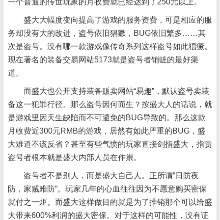
一个普通的传世玩家的月收费就已经达到了250元以上。
盛大大幅度变向提高了游戏的服务资费，可是相应的服
务却没有大的改进，盗号依旧猖獗，BUG依旧繁多……其
次是盗号。没有哪一款游戏像传奇系列这样盗号如此猖獗。
现在著名的装备交易网站5173就是盗号者销赃的最好渠
道。
而盛大也公开支持装备贩卖网站“易趣”，默认盗号卖装
备这一犯罪行径。那么盗号因何而生？按盛大人的话说，就
是游戏里因天生缺陷而不可避免的BUG导致的。那么这款
月收费近300元RMB的游戏，居然有如此严重的BUG，盛
大难道不该反省？甚至有些气愤的玩家直接剑指盛大，指责
盗号者根本就是盛大内部人员在作祟。
盗号者不是别人，而是盛大自己人。正所谓“日防夜
防，家贼难防”。玩家几年的心血往往因为不愿意购买密保
就付之一炬。而盛大这样做目的就是为了推销那个可以给盛
大带来600%利润的盛大密保。对于这样的可能性，没有证