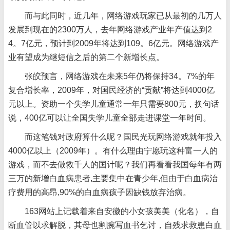
而与此同时，近几年，网络游戏玩家已从最初的几万人
发展到现在的2300万人，去年网络游戏产业年产值达到2
4。7亿元，预计到2009年将达到109。6亿元。网络游戏产
业有望成为继短信之后的第二个新增长点。
张皎预言，网络游戏在未来5年仍将保持34。7%的年
复合增长率，2009年，对国民经济的“贡献”将达到4000亿
元以上。资助一个失学儿童通常一年只需要800元，换句话
说，400亿可以让全国失学儿童全部走进课堂一年时间。
而这笔钱对政府算什么呢？国民光玩网络游戏就年投入
4000亿以上（2009年）。有什么理由宁愿玩这种富一人的
游戏，而不去做救千人的国计呢？我们再看看我国每年有两
三万的新增白血病患者,主要集中在青少年,但由于白血病治
疗费用的高昂,90%的白血病孩子因缺钱放弃治病。
163网站上记载着来自安徽的小女孩美美（化名），自
断血管以求解脱，其母也割腕写血书乞讨，自残求救患白血