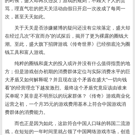
的时候，盛大却再次违反了游戏的规则，不顾天下人的责
骂，理直气壮的把天关活动由假日开启一次改成了每周一
次，甚至天天如此。
关于天关是否涉嫌赌博的疑问还没有尘埃落定，盛大却
在经过几次“不宣而办”的试探后，揭开了更为裸露的圈钱大
潮。至此，盛大旗下招牌游戏《传奇世界》已经彻底沦为圈
钱工具和富人游戏。
纯粹的圈钱和庞大的投入或许并没有什么值得指责的地
方；但是游戏创办初期的消费群体定位与实际消费水平的巨
大矛盾又如何解释呢？并且现在这个矛盾在盛大“一切向钱
看”的经营理念下越发激烈。最终这个矛盾究竟应该由谁来
买单呢？莫非是不明所以的玩家群体？《传奇》游戏商业化
运营之初，一个月35元的游戏费用基本上符合中国游戏消
费群体的消费能力。
而也正是因为如此，这款符合中国人口味的韩国二流游
戏，在短短的一年时间里就占领了中国网络游戏市场，创造