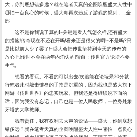
大，你到底想错多远？就在笔者天真的企图唤醒盛大人性中
哪怕一点良心的时候，盛大却再次违反了游戏的规则，...全
部
这不是你我说了算的!~关键是看人气怎么样,还有盛大
的措施!传奇现在不还在开吗!看来还是很火的啊!~不是吗?只
是比以前人少了罢了!~盛大会把传世坚持到今天的传奇的!
放心吧!传世不会在两年内消失的!转自：传世官方论坛不要
生气。
想看的看玩。不看的可以出去/次贴能在论坛呆30分就
行笔者此时敲击键盘的手指是沉重的，因为我也是盛大旗下
网游《传世世界》的忠实玩家。但我还是得继续说下面的
话，因为我没有忘记，自己也是一位人民教师，一位身处象
牙塔的大学教师。
我有责任，我有权利去大声的说话——盛大，你到底想
错多远？就在笔者天真的企图唤醒盛大人性中哪怕一点良心