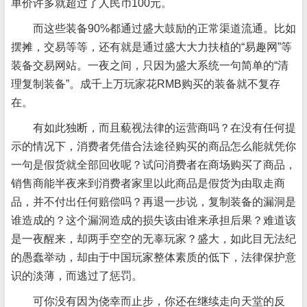
单价许多就超过了人民币100元。
而这些装备90%都通过盛大鼓励的正常渠道流通。比如
摆摊，交易等等，还有就是通过盛大大力扶植的“易趣网”等
装备交易网站。一夜之间，只因为盛大系统一句简单的“清
理复制装备”。成千上万玩家花RMB购买的装备就不复存
在。
有如此独断，而且藐视法律的运营商吗？在没有任何提
示的情况下，消费者凭借合法途径购买的商品怎么能就凭你
一句是假货就全部回收呢？试问消费者在商场购买了商品，
销售商能半夜来到消费者家里以此商品是假货为由取走商
品，并不付出任何赔偿吗？再退一步说，复制装备的漏洞是
谁造成的？这个漏洞造成的损失该由谁来承担后果？难道该
是一夜醒来，却两手空空的无辜玩家？盛大，如此目无法纪
的愚蠢举动，却由于中国玩家整体素质的低下，法律保护意
识的淡薄，而逃过了惩罚。
可你没有因为侥幸而止步，你还在继续走向天堂的反