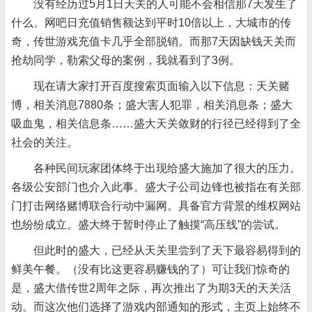
没有经历过5月1日天关的人可能不会相信那7天发生了
什么。网吧日充值销售额达到平时10倍以上，大城市的传
奇，传世游戏充值卡几乎全部脱销。而那7天因缺钱天关而
抢劫同学，勒索父母的案例，我就看到了3例。
现在请大家打开百度搜索页面输入以下信息：天关赌
博，相关消息7880条；盛大害人犯罪，相关消息条；盛大
吸血鬼，相关信息条……盛大天关敛财的行径已经得到了全
社会的关注。
各种民间玩家团体终于出现给盛大施加了很大的压力。
各级公安部门也介入此事。盛大子公司边锋也被指在有关部
门打击网络赌博联合行动中漏网。具备官方背景的维权网站
也纷纷成立。盛大终于暂时停止了触摸“高压线”的尝试。
但此时的盛大，已经从天关里尝到了天下最容易得到的
鲜美午餐。（没有比这更容易赚钱的了）可让我们惊奇的
是，盛大借传世2周年之际，再次推出了为期3天的天关活
动。而这次他们选择了游戏内部通知的形式，主页上始终不